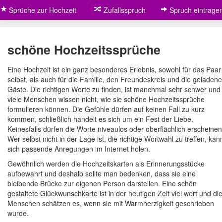
Sprüche zur Hochzeit
Zufallsspruch
Spruch eintrage
schöne Hochzeitssprüche
Eine Hochzeit ist ein ganz besonderes Erlebnis, sowohl für das Paar
selbst, als auch für die Familie, den Freundeskreis und die geladen
Gäste. Die richtigen Worte zu finden, ist manchmal sehr schwer und
viele Menschen wissen nicht, wie sie schöne Hochzeitssprüche
formulieren können. Die Gefühle dürfen auf keinen Fall zu kurz
kommen, schließlich handelt es sich um ein Fest der Liebe.
Keinesfalls dürfen die Worte niveaulos oder oberflächlich erscheinen
Wer selbst nicht in der Lage ist, die richtige Wortwahl zu treffen, kan
sich passende Anregungen im Internet holen.
Gewöhnlich werden die Hochzeitskarten als Erinnerungsstücke
aufbewahrt und deshalb sollte man bedenken, dass sie eine
bleibende Brücke zur eigenen Person darstellen. Eine schön
gestaltete Glückwunschkarte ist in der heutigen Zeit viel wert und di
Menschen schätzen es, wenn sie mit Warmherzigkeit geschrieben
wurde.