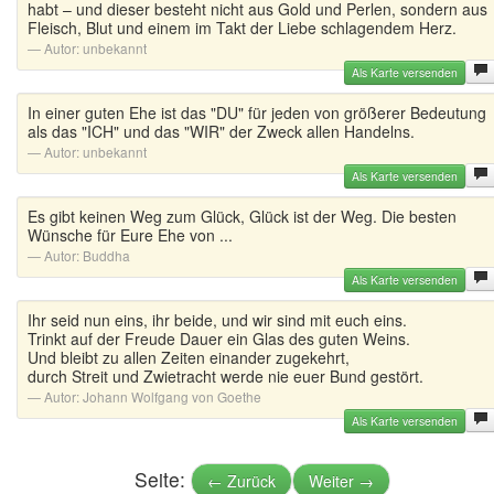
habt – und dieser besteht nicht aus Gold und Perlen, sondern aus
Fleisch, Blut und einem im Takt der Liebe schlagendem Herz.
Autor:
unbekannt
Als Karte versenden
In einer guten Ehe ist das "DU" für jeden von größerer Bedeutung
als das "ICH" und das "WIR" der Zweck allen Handelns.
Autor:
unbekannt
Als Karte versenden
Es gibt keinen Weg zum Glück, Glück ist der Weg. Die besten
Wünsche für Eure Ehe von ...
Autor:
Buddha
Als Karte versenden
Ihr seid nun eins, ihr beide, und wir sind mit euch eins.
Trinkt auf der Freude Dauer ein Glas des guten Weins.
Und bleibt zu allen Zeiten einander zugekehrt,
durch Streit und Zwietracht werde nie euer Bund gestört.
Autor:
Johann Wolfgang von Goethe
Als Karte versenden
Seite:
← Zurück
Weiter →