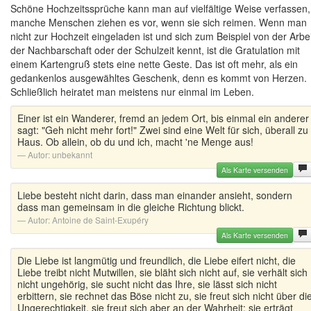
Schöne Hochzeitssprüche kann man auf vielfältige Weise verfassen,
manche Menschen ziehen es vor, wenn sie sich reimen. Wenn man
nicht zur Hochzeit eingeladen ist und sich zum Beispiel von der Arbei
der Nachbarschaft oder der Schulzeit kennt, ist die Gratulation mit
einem Kartengruß stets eine nette Geste. Das ist oft mehr, als ein
gedankenlos ausgewähltes Geschenk, denn es kommt von Herzen.
Schließlich heiratet man meistens nur einmal im Leben.
Einer ist ein Wanderer, fremd an jedem Ort, bis einmal ein anderer
sagt: "Geh nicht mehr fort!" Zwei sind eine Welt für sich, überall zu
Haus. Ob allein, ob du und ich, macht 'ne Menge aus!
Autor:
unbekannt
Als Karte versenden
Liebe besteht nicht darin, dass man einander ansieht, sondern
dass man gemeinsam in die gleiche Richtung blickt.
Autor:
Antoine de Saint-Exupéry
Als Karte versenden
Die Liebe ist langmütig und freundlich, die Liebe eifert nicht, die
Liebe treibt nicht Mutwillen, sie bläht sich nicht auf, sie verhält sich
nicht ungehörig, sie sucht nicht das Ihre, sie lässt sich nicht
erbittern, sie rechnet das Böse nicht zu, sie freut sich nicht über di
Ungerechtigkeit, sie freut sich aber an der Wahrheit; sie erträgt