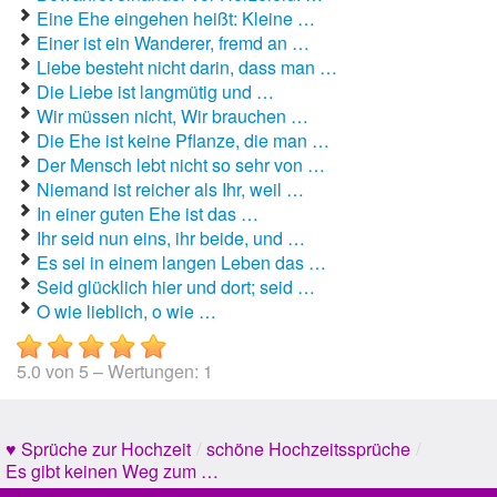
Eine Ehe eingehen heißt: Kleine …
Einer ist ein Wanderer, fremd an …
Liebe besteht nicht darin, dass man …
Die Liebe ist langmütig und …
Wir müssen nicht, Wir brauchen …
Die Ehe ist keine Pflanze, die man …
Der Mensch lebt nicht so sehr von …
Niemand ist reicher als Ihr, weil …
In einer guten Ehe ist das …
Ihr seid nun eins, ihr beide, und …
Es sei in einem langen Leben das …
Seid glücklich hier und dort; seid …
O wie lieblich, o wie …
5.0
von
5
– Wertungen:
1
♥ Sprüche zur Hochzeit
/
schöne Hochzeitssprüche
/
Es gibt keinen Weg zum …