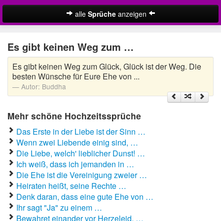
alle
Sprüche
anzeigen
Christliche Sprüche zur Hochzeit
Es gibt keinen Weg zum …
Hochzeitswünsche
Es gibt keinen Weg zum Glück, Glück ist der Weg. Die
Lustige Hochzeitssprüche
besten Wünsche für Eure Ehe von ...
Autor:
Buddha
Schöne Hochzeitssprüche
Mehr schöne Hochzeitssprüche
Sprüche zur diamantenen Hochzeit
Das Erste in der Liebe ist der Sinn …
Sprüche zur goldenen Hochzeit
Wenn zwei Liebende einig sind, …
Die Liebe, welch' lieblicher Dunst! …
Sprüche zur Silberhochzeit
Ich weiß, dass ich jemanden in …
Die Ehe ist die Vereinigung zweier …
Zufallsspruch
Heiraten heißt, seine Rechte …
Denk daran, dass eine gute Ehe von …
Suche
Ihr sagt "Ja" zu einem …
Bewahret einander vor Herzeleid. …