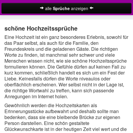
alle
Sprüche
anzeigen
Christliche Sprüche zur Hochzeit
schöne Hochzeitssprüche
Hochzeitswünsche
Eine Hochzeit ist ein ganz besonderes Erlebnis, sowohl für
das Paar selbst, als auch für die Familie, den
Lustige Hochzeitssprüche
Freundeskreis und die geladenen Gäste. Die richtigen
Worte zu finden, ist manchmal sehr schwer und viele
Schöne Hochzeitssprüche
Menschen wissen nicht, wie sie schöne Hochzeitssprüche
formulieren können. Die Gefühle dürfen auf keinen Fall zu
Sprüche zur diamantenen Hochzeit
kurz kommen, schließlich handelt es sich um ein Fest der
Liebe. Keinesfalls dürfen die Worte niveaulos oder
Sprüche zur goldenen Hochzeit
oberflächlich erscheinen. Wer selbst nicht in der Lage ist,
die richtige Wortwahl zu treffen, kann sich passende
Sprüche zur Silberhochzeit
Anregungen im Internet holen.
Gewöhnlich werden die Hochzeitskarten als
Zufallsspruch
Erinnerungsstücke aufbewahrt und deshalb sollte man
bedenken, dass sie eine bleibende Brücke zur eigenen
Person darstellen. Eine schön gestaltete
Suche
Glückwunschkarte ist in der heutigen Zeit viel wert und die