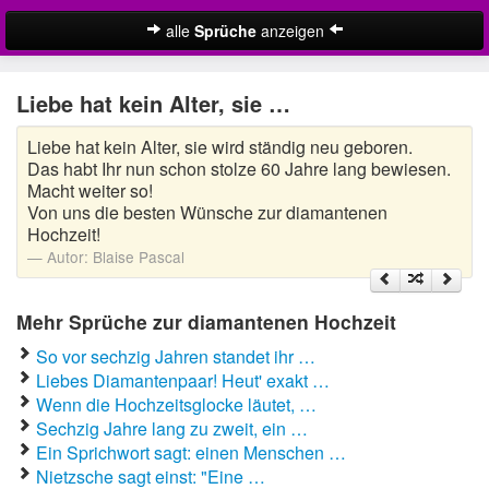
alle
Sprüche
anzeigen
Christliche Sprüche zur Hochzeit
Liebe hat kein Alter, sie …
Hochzeitswünsche
Liebe hat kein Alter, sie wird ständig neu geboren.
Lustige Hochzeitssprüche
Das habt Ihr nun schon stolze 60 Jahre lang bewiesen.
Macht weiter so!
Schöne Hochzeitssprüche
Von uns die besten Wünsche zur diamantenen
Hochzeit!
Sprüche zur diamantenen Hochzeit
Autor:
Blaise Pascal
Sprüche zur goldenen Hochzeit
Mehr Sprüche zur diamantenen Hochzeit
Sprüche zur Silberhochzeit
So vor sechzig Jahren standet ihr …
Liebes Diamantenpaar! Heut' exakt …
Zufallsspruch
Wenn die Hochzeitsglocke läutet, …
Sechzig Jahre lang zu zweit, ein …
Ein Sprichwort sagt: einen Menschen …
Suche
Nietzsche sagt einst: "Eine …