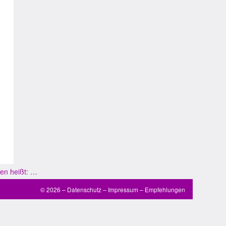
en heißt: …
© 2026 –
Datenschutz
–
Impressum
–
Empfehlungen