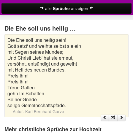
alle
Sprüche
anzeigen
Christliche Sprüche zur Hochzeit
Die Ehe soll uns heilig …
Hochzeitswünsche
Die Ehe soll uns heilig sein!
Lustige Hochzeitssprüche
Gott setzt' und weihte selbst sie ein
mit Segen seines Mundes;
Schöne Hochzeitssprüche
Und Christi Lieb' hat sie erneut,
versöhnt, entsündigt und geweiht
mit Heil des neuen Bundes.
Sprüche zur diamantenen Hochzeit
Preis Ihm!
Preis Ihm!
Sprüche zur goldenen Hochzeit
Treue Gatten
gehn im Schatten
Sprüche zur Silberhochzeit
Seiner Gnade
selige Gemeinschaftspfade.
Zufallsspruch
Autor:
Karl Bernhard Garve
Suche
Mehr christliche Sprüche zur Hochzeit