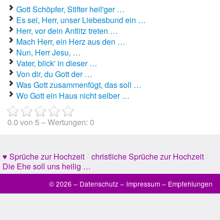
Gott Schöpfer, Stifter heil'ger …
Es sei, Herr, unser Liebesbund ein …
Herr, vor dein Antlitz treten …
Mach Herr, ein Herz aus den …
Nun, Herr Jesu, …
Vater, blick' in dieser …
Von dir, du Gott der …
Was Gott zusammenfügt, das soll …
Wo Gott ein Haus nicht selber …
0.0
von
5
– Wertungen:
0
♥ Sprüche zur Hochzeit
/
christliche Sprüche zur Hochzeit
/
Die Ehe soll uns heilig …
© 2026 –
Datenschutz
–
Impressum
–
Empfehlungen