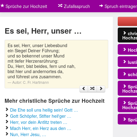
Sprüche zur Hochzeit
Zufallsspruch
Spruch eintrage
Es sei, Herr, unser …
chri
Hochze
Es sei, Herr, unser Liebesbund
Hoch
ein Siegel Deiner Führung;
und so bekennet unser Mund
mit tiefer Herzensrührung:
lust
Du, Herr, bist beides, fern und nah,
bist hier und andernortes da,
schö
und führest uns zusammen.
Autor:
C. Fr. Hartmann
Sprü
Hochze
Mehr christliche Sprüche zur Hochzeit
Sprü
Hochze
Die Ehe soll uns heilig sein! Gott …
Gott Schöpfer, Stifter heil'ger …
Sprü
Herr, vor dein Antlitz treten …
Mach Herr, ein Herz aus den …
Nun, Herr Jesu, …