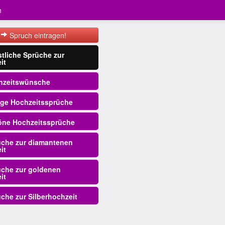
n
Spruch eintragen!
stliche Sprüche zur
it
zeitswünsche
ige Hochzeitssprüche
ne Hochzeitssprüche
che zur diamantenen
it
che zur goldenen
it
che zur Silberhochzeit