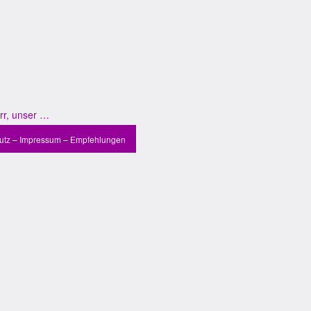
err, unser …
utz
–
Impressum
–
Empfehlungen